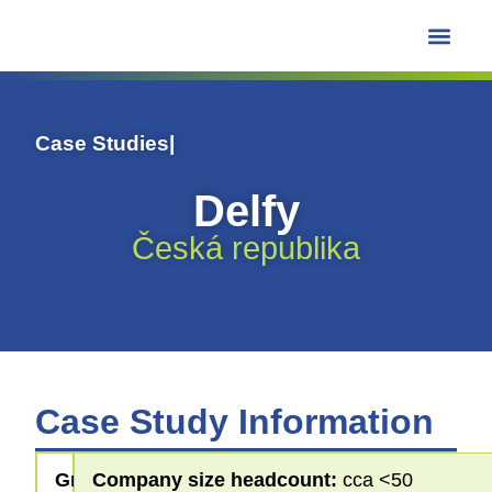
Learning Hub
Case Studies
|
Delfy
Česká republika
Case Study Information
Greening
Company size headcount:
cca <50