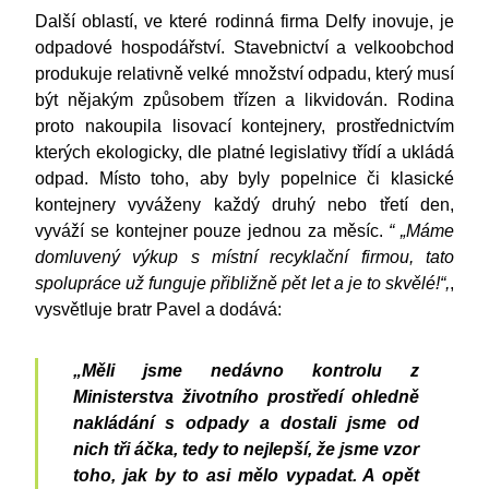
Další oblastí, ve které rodinná firma Delfy inovuje, je
odpadové hospodářství. Stavebnictví a velkoobchod
produkuje relativně velké množství odpadu, který musí
být nějakým způsobem třízen a likvidován. Rodina
proto nakoupila lisovací kontejnery, prostřednictvím
kterých ekologicky, dle platné legislativy třídí a ukládá
odpad. Místo toho, aby byly popelnice či klasické
kontejnery vyváženy každý druhý nebo třetí den,
vyváží se kontejner pouze jednou za měsíc.
“ „Máme
domluvený výkup s místní recyklační firmou, tato
spolupráce už funguje přibližně pět let a je to skvělé!“,
,
vysvětluje bratr Pavel a dodává:
„Měli jsme nedávno kontrolu z
Ministerstva životního prostředí ohledně
nakládání s odpady a dostali jsme od
nich tři áčka, tedy to nejlepší, že jsme vzor
toho, jak by to asi mělo vypadat. A opět