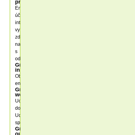
processes
Energetická
účinnost,
intenzita
využívání
zdrojů,
nakládání
s
odpady
Greening
input
Obnovitelná
energie
Greening
workplace
Udržitelná
doprava,
Udržitelná
spotřeba
Greening
outputs