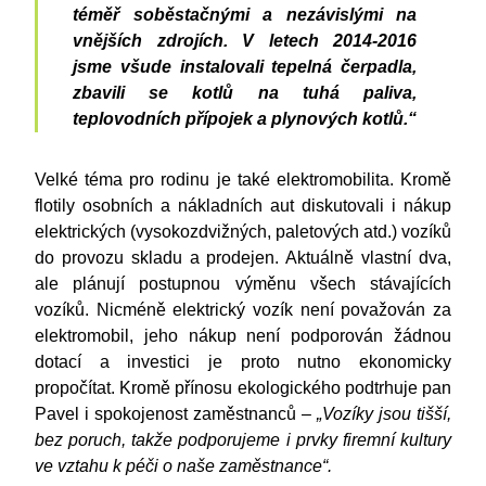
téměř soběstačnými a nezávislými na
vnějších zdrojích. V letech 2014-2016
jsme všude instalovali tepelná čerpadla,
zbavili se kotlů na tuhá paliva,
teplovodních přípojek a plynových kotlů.“
Velké téma pro rodinu je také elektromobilita. Kromě
flotily osobních a nákladních aut diskutovali i nákup
elektrických (vysokozdvižných, paletových atd.) vozíků
do provozu skladu a prodejen. Aktuálně vlastní dva,
ale plánují postupnou výměnu všech stávajících
vozíků. Nicméně elektrický vozík není považován za
elektromobil, jeho nákup není podporován žádnou
dotací a investici je proto nutno ekonomicky
propočítat. Kromě přínosu ekologického podtrhuje pan
Pavel i spokojenost zaměstnanců –
„Vozíky jsou tišší,
bez poruch, takže podporujeme i prvky firemní kultury
ve vztahu k péči o naše zaměstnance“.