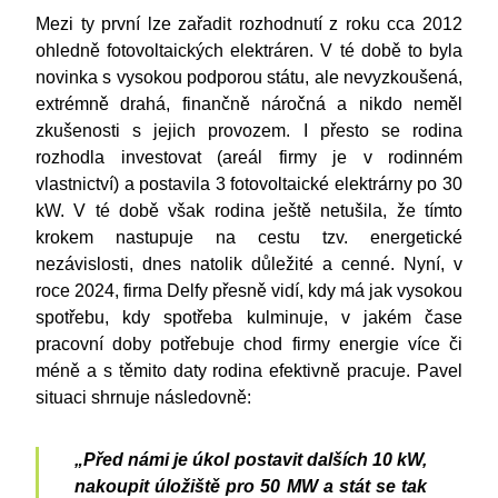
Mezi ty první lze zařadit rozhodnutí z roku cca 2012
ohledně fotovoltaických elektráren. V té době to byla
novinka s vysokou podporou státu, ale nevyzkoušená,
extrémně drahá, finančně náročná a nikdo neměl
zkušenosti s jejich provozem. I přesto se rodina
rozhodla investovat (areál firmy je v rodinném
vlastnictví) a postavila 3 fotovoltaické elektrárny po 30
kW. V té době však rodina ještě netušila, že tímto
krokem nastupuje na cestu tzv. energetické
nezávislosti, dnes natolik důležité a cenné. Nyní, v
roce 2024, firma Delfy přesně vidí, kdy má jak vysokou
spotřebu, kdy spotřeba kulminuje, v jakém čase
pracovní doby potřebuje chod firmy energie více či
méně a s těmito daty rodina efektivně pracuje. Pavel
situaci shrnuje následovně:
„Před námi je úkol postavit dalších 10 kW,
nakoupit úložiště pro 50 MW a stát se tak