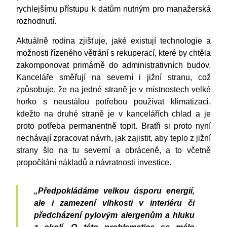
rychlejšímu přístupu k datům nutným pro manažerská
rozhodnutí.
Aktuálně rodina zjišťuje, jaké existují technologie a
možnosti řízeného větrání s rekuperací, které by chtěla
zakomponovat primárně do administrativních budov.
Kanceláře směřují na severní i jižní stranu, což
způsobuje, že na jedné straně je v místnostech velké
horko s neustálou potřebou používat klimatizaci,
kdežto na druhé straně je v kancelářích chlad a je
proto potřeba permanentně topit. Bratři si proto nyní
nechávají zpracovat návrh, jak zajistit, aby teplo z jižní
strany šlo na tu severní a obráceně, a to včetně
propočítání nákladů a návratnosti investice.
„Předpokládáme velkou úsporu energií,
ale i zamezení vlhkosti v interiéru či
předcházení pylovým alergenům a hluku