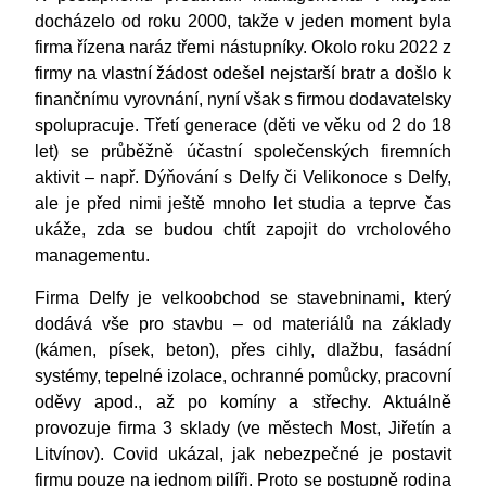
docházelo od roku 2000, takže v jeden moment byla
firma řízena naráz třemi nástupníky. Okolo roku 2022 z
firmy na vlastní žádost odešel nejstarší bratr a došlo k
finančnímu vyrovnání, nyní však s firmou dodavatelsky
spolupracuje. Třetí generace (děti ve věku od 2 do 18
let) se průběžně účastní společenských firemních
aktivit – např. Dýňování s Delfy či Velikonoce s Delfy,
ale je před nimi ještě mnoho let studia a teprve čas
ukáže, zda se budou chtít zapojit do vrcholového
managementu.
Firma Delfy je velkoobchod se stavebninami, který
dodává vše pro stavbu – od materiálů na základy
(kámen, písek, beton), přes cihly, dlažbu, fasádní
systémy, tepelné izolace, ochranné pomůcky, pracovní
oděvy apod., až po komíny a střechy. Aktuálně
provozuje firma 3 sklady (ve městech Most, Jiřetín a
Litvínov). Covid ukázal, jak nebezpečné je postavit
firmu pouze na jednom pilíři. Proto se postupně rodina