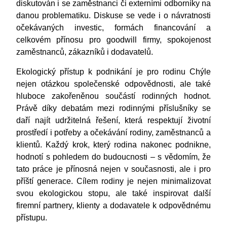
diskutován i se zaměstnanci či externími odborníky na
danou problematiku. Diskuse se vede i o návratnosti
očekávaných investic, formách financování a
celkovém přínosu pro goodwill firmy, spokojenost
zaměstnanců, zákazníků i dodavatelů.
Ekologický přístup k podnikání je pro rodinu Chýle
nejen otázkou společenské odpovědnosti, ale také
hluboce zakořeněnou součástí rodinných hodnot.
Právě díky debatám mezi rodinnými příslušníky se
daří najít udržitelná řešení, která respektují životní
prostředí i potřeby a očekávání rodiny, zaměstnanců a
klientů. Každý krok, který rodina nakonec podnikne,
hodnotí s pohledem do budoucnosti – s vědomím, že
tato práce je přínosná nejen v současnosti, ale i pro
příští generace. Cílem rodiny je nejen minimalizovat
svou ekologickou stopu, ale také inspirovat další
firemní partnery, klienty a dodavatele k odpovědnému
přístupu.