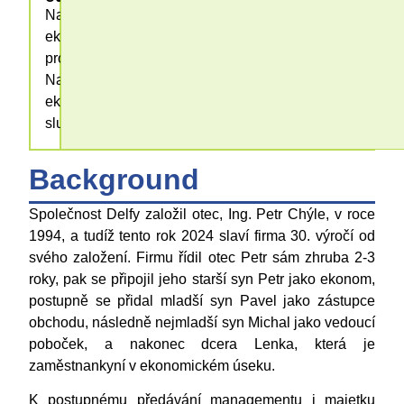
Nabídka
ekologických
produktů,
Nabídka
ekologických
služeb
Background
Společnost Delfy založil otec, Ing. Petr Chýle, v roce
1994, a tudíž tento rok 2024 slaví firma 30. výročí od
svého založení. Firmu řídil otec Petr sám zhruba 2-3
roky, pak se připojil jeho starší syn Petr jako ekonom,
postupně se přidal mladší syn Pavel jako zástupce
obchodu, následně nejmladší syn Michal jako vedoucí
poboček, a nakonec dcera Lenka, která je
zaměstnankyní v ekonomickém úseku.
K postupnému předávání managementu i majetku