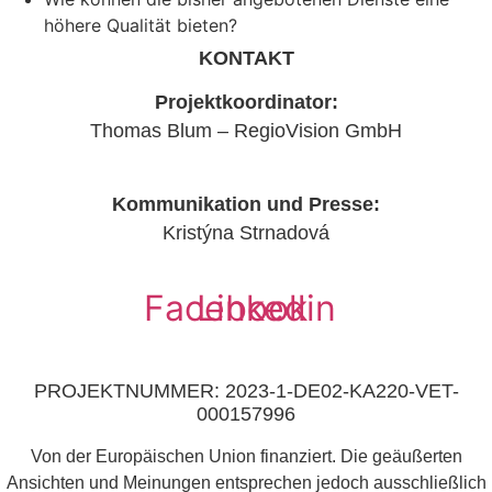
höhere Qualität bieten?
KONTAKT
Projektkoordinator:
Thomas Blum – RegioVision GmbH
blum@regiovision-sn.de
Kommunikation und Presse:
Kristýna Strnadová
strnadova@amsp.cz
Facebook
Linkedin
PROJEKTNUMMER: 2023-1-DE02-KA220-VET-
000157996
Von der Europäischen Union finanziert. Die geäußerten
Ansichten und Meinungen entsprechen jedoch ausschließlich