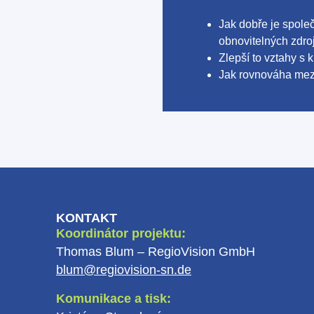
Jak dobře je spole
obnovitelných zdroj
Zlepší to vztahy s 
Jak rovnováha mezi 
KONTAKT
Koordinátor projektu:
Thomas Blum – RegioVision GmbH
blum@regiovision-sn.de
Komunikace a tisk: