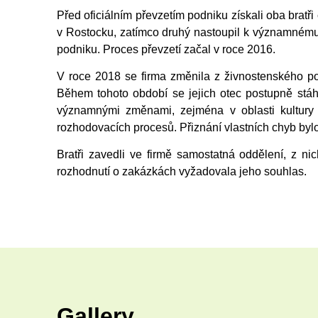
Před oficiálním převzetím podniku získali oba bratř
v Rostocku, zatímco druhý nastoupil k významnému s
podniku. Proces převzetí začal v roce 2016.
V roce 2018 se firma změnila z živnostenského po
Během tohoto období se jejich otec postupně stáh
významnými změnami, zejména v oblasti kultury 
rozhodovacích procesů. Přiznání vlastních chyb byl
Bratři zavedli ve firmě samostatná oddělení, z nic
rozhodnutí o zakázkách vyžadovala jeho souhlas.
Gallery