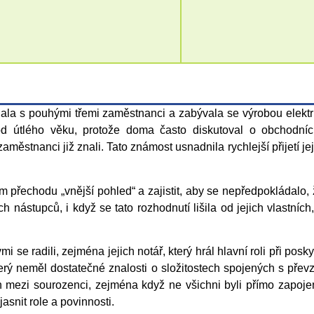
ínala s pouhými třemi zaměstnanci a zabývala se výrobou elek
od útlého věku, protože doma často diskutoval o obchodních
zaměstnanci již znali. Tato známost usnadnila rychlejší přijetí je
 přechodu „vnější pohled“ a zajistit, aby se nepředpokládalo,
h nástupců, i když se tato rozhodnutí lišila od jejich vlastních
i se radili, zejména jejich notář, který hrál hlavní roli při po
erý neměl dostatečné znalosti o složitostech spojených s př
ch mezi sourozenci, zejména když ne všichni byli přímo zapoj
asnit role a povinnosti.