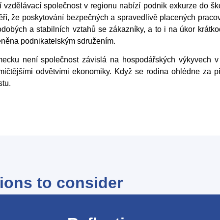
ší vzdělávací společnost v regionu nabízí podnik exkurze do ško
ří, že poskytování bezpečných a spravedlivě placených pracov
odobých a stabilních vztahů se zákazníky, a to i na úkor krátkod
oceněna podnikatelským sdružením.
cku není společnost závislá na hospodářských výkyvech v jed
namičtějšími odvětvími ekonomiky. Když se rodina ohlédne za p
stu.
ions to consider