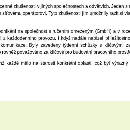
i cenné zkušenosti v jiných společnostech a odvětvích. Jeden z 
íťovému operátorovi. Tyto zkušenosti jim umožnily razit si vl
dnikání na společnost s ručením omezeným (GmbH) a v roce 20
l z každodenního provozu, i když nadále nabízel příležitos
komunikace. Byly zavedeny týdenní schůzky s klíčovými zam
o rovněž považováno za klíčové pro budování pracovního prostř
hž každé mělo na starosti konkrétní oblasti, což byl výrazný