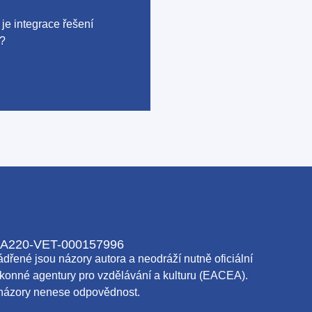
je integrace řešení
t?
A220-VET-000157996
dřené jsou názory autora a neodráží nutně oficiální
konné agentury pro vzdělávání a kulturu (EACEA).
názory nenese odpovědnost.