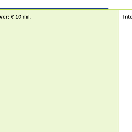
ver:
€ 10 mil.
Int