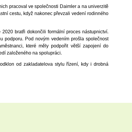
nich pracoval ve společnosti Daimler a na univerzitě
astní cestu, když nakonec převzali vedení rodinného
20 bratři dokončili formální proces nástupnictví.
tnou podporu. Pod novým vedením prošla společnost
ěstnanci, které měly podpořit větší zapojení do
edí založeného na spolupráci.
 odklon od zakladatelova stylu řízení, kdy i drobná