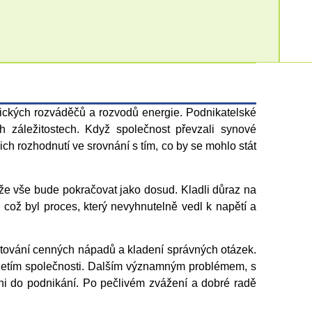
trických rozváděčů a rozvodů energie. Podnikatelské
 záležitostech. Když společnost převzali synové
jich rozhodnutí ve srovnání s tím, co by se mohlo stát
 že vše bude pokračovat jako dosud. Kladli důraz na
, což byl proces, který nevyhnutelně vedl k napětí a
skytování cenných nápadů a kladení správných otázek.
evzetím společnosti. Dalším významným problémem, s
eni do podnikání. Po pečlivém zvážení a dobré radě