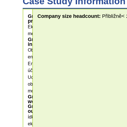
Case Study Information
Greening
Company size headcount:
Přibližně<
processes
Ekologizace
metod
Greening
input
Obnovitelná
energie,
Energetická
účinnost,
Udržitelné
obchodní
modely
Greening
workplace
Greening
outputs
ídka
ekologických