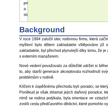
produktů
a
služeb
Background
V roce 1994 založil otec rodinnou firmu, která zač
myšlení bylo dětem zakladatele vštěpováno již 
zakladatele, byl přechod plynulejší díky tomu, že je 
s externím manažerem.
Nové vedení považovalo za důležité udržet si během
to, aby starší generace akceptovala rozhodnutí svýc
problémům v rodině.
Klíčem k úspěšnému přechodu byli poradci, se kterým
Poněkud je však zklamal jejich daňový poradce, kt
nímž se rodina potýkala, byla orientace ve vztazí
zvolili cestu předčasného dědictví, které pomohlo vyj