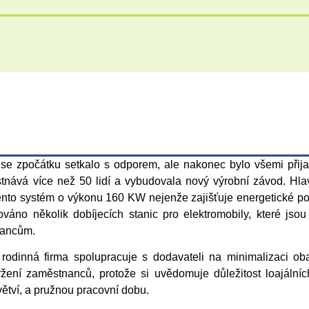
e zpočátku setkalo s odporem, ale nakonec bylo všemi přijato
stnává více než 50 lidí a vybudovala nový výrobní závod. Hla
Tento systém o výkonu 160 KW nejenže zajišťuje energetické pot
lováno několik dobíjecích stanic pro elektromobily, které jso
tnancům.
inná firma spolupracuje s dodavateli na minimalizaci obalů,
ržení zaměstnanců, protože si uvědomuje důležitost loajáln
větví, a pružnou pracovní dobu.