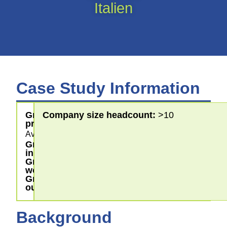
Italien
Case Study Information
Greening
Company size headcount:
>10
processes
Avfallshantering
Greening
input
Greening
workplace
Greening
outputs
Background