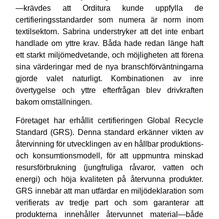
—krävdes att Orditura kunde uppfylla de
certifieringsstandarder som numera är norm inom
textilsektorn. Sabrina understryker att det inte enbart
handlade om yttre krav. Båda hade redan länge haft
ett starkt miljömedvetande, och möjligheten att förena
sina värderingar med de nya branschförväntningarna
gjorde valet naturligt. Kombinationen av inre
övertygelse och yttre efterfrågan blev drivkraften
bakom omställningen.
Företaget har erhållit certifieringen Global Recycle
Standard (GRS).
Denna standard erkänner vikten av
återvinning för utvecklingen av en hållbar produktions-
och konsumtionsmodell, för att uppmuntra minskad
resursförbrukning (jungfruliga råvaror, vatten och
energi) och höja kvaliteten på återvunna produkter.
GRS innebär att man utfärdar en miljödeklaration som
verifierats av tredje part och som garanterar att
produkterna innehåller återvunnet material—både