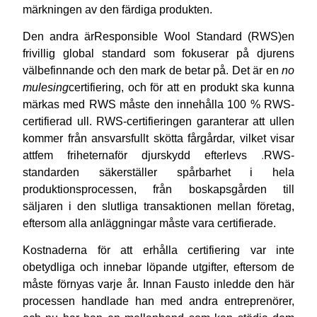
märkningen av den färdiga produkten.
Den andra är
Responsible Wool Standard (RWS)
en
frivillig global standard som fokuserar på djurens
välbefinnande och den mark de betar på. Det är en
no
mulesing
certifiering, och för att en produkt ska kunna
märkas med RWS måste den innehålla 100 % RWS-
certifierad ull. RWS-certifieringen garanterar att ullen
kommer från ansvarsfullt skötta fårgårdar, vilket visar
att
fem friheterna
för djurskydd efterlevs
.
RWS-
standarden säkerställer spårbarhet i hela
produktionsprocessen, från boskapsgården till
säljaren i den slutliga transaktionen mellan företag,
eftersom alla anläggningar måste vara certifierade.
Kostnaderna för att erhålla certifiering var inte
obetydliga och innebar löpande utgifter, eftersom de
måste förnyas varje år. Innan Fausto inledde den här
processen handlade han med andra entreprenörer,