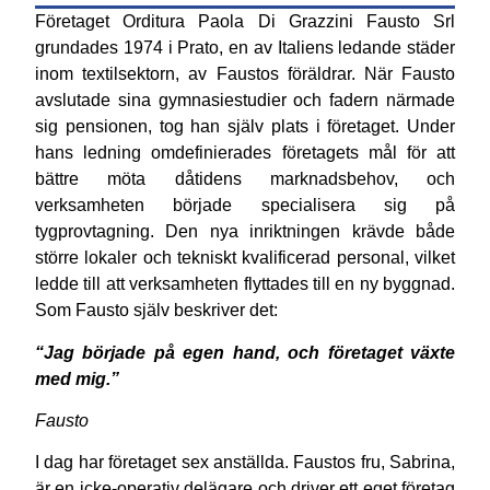
Företaget Orditura Paola Di Grazzini Fausto Srl
grundades 1974 i Prato, en av Italiens ledande städer
inom textilsektorn, av Faustos föräldrar. När Fausto
avslutade sina gymnasiestudier och fadern närmade
sig pensionen, tog han själv plats i företaget. Under
hans ledning omdefinierades företagets mål för att
bättre möta dåtidens marknadsbehov, och
verksamheten började specialisera sig på
tygprovtagning. Den nya inriktningen krävde både
större lokaler och tekniskt kvalificerad personal, vilket
ledde till att verksamheten flyttades till en ny byggnad.
Som Fausto själv beskriver det:
“Jag började på egen hand, och företaget växte
med mig.”
Fausto
I dag har företaget sex anställda. Faustos fru, Sabrina,
är en icke-operativ delägare och driver ett eget företag