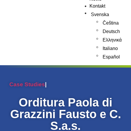
Kontakt
Svenska
Čeština
Deutsch
Ελληνικά
Italiano
Español
Case Studies
|
Orditura Paola di
Grazzini Fausto e C.
S.a.s.