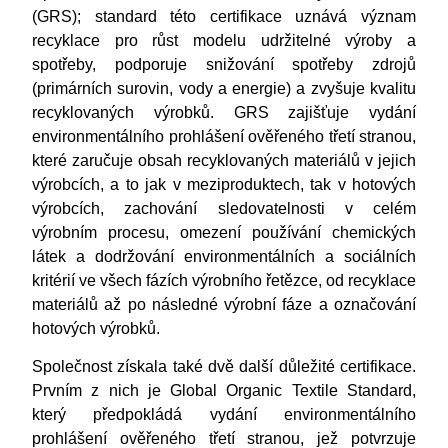
(GRS);
standard této certifikace uznává význam
recyklace pro růst modelu udržitelné výroby a
spotřeby, podporuje snižování spotřeby zdrojů
(primárních surovin, vody a energie) a zvyšuje kvalitu
recyklovaných výrobků. GRS zajišťuje vydání
environmentálního prohlášení ověřeného třetí stranou,
které zaručuje obsah recyklovaných materiálů v jejich
výrobcích, a to jak v meziproduktech, tak v hotových
výrobcích, zachování sledovatelnosti v celém
výrobním procesu, omezení používání chemických
látek a dodržování environmentálních a sociálních
kritérií ve všech fázích výrobního řetězce, od recyklace
materiálů až po následné výrobní fáze a označování
hotových výrobků.
Společnost získala také dvě další důležité certifikace.
Prvním z nich je Global Organic Textile Standard,
který předpokládá vydání environmentálního
prohlášení ověřeného třetí stranou, jež potvrzuje