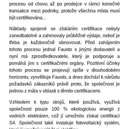
procesu od chovu až po prodejce v rámci konečné
transakce mezi podniky, protože všechna místa musí
být certifikována. .
Náklady spojené se získáním certifikace nebyly
zanedbatelné a zahrnovaly průběžné výdaje, neboť je
třeba je každoročně obnovovat. Před zahájením
tohoto procesu jednal Fausto s jinými dodavateli a
nyní má zprostředkovatele, který je podporuje a
pomáhá jim s certifikačními orgány. Pozitivní účinky
tohoto procesu se projevují spíše v dlouhodobém
horizontu, vysvětluje Fausto, a dnes dochází k nárůstu
požadavků zákazníků právě proto, že společnost je
jednou z mála v oblasti s těmito certifikacemi.
Vzhledem k typu strojů, které používá, využívá
společnost pouze 100 % ekologickou energii z
vodních elektráren, což jí umožnilo získat certifikaci
S4. Společnost také instaluje fotovoltaický systém,