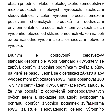
obsah přírodních vláken z ekologického zemědělství v
meziproduktech i hotových výrobcích, zachování
sledovatelnosti v celém výrobním procesu, omezení
používání chemických produktů a dodržování
environmentálních a sociálních kritérií ve všech fázích
výrobního řetězce, od sklizně přírodních vláken na poli
až po následné výrobní fáze a označování hotového
výrobku.
Druhým je dobrovolný celosvětový
standard
Responsible Wool Standard (RWS)
který se
zabývá dobrými životními podmínkami zvířat a půdy,
na které se pasou. Jedná se o certifikaci
zákazu
a aby
výrobek mohl být označen RWS, musí obsahovat 100
% vlny s certifikátem RWS. Certifikace RWS zaručuje,
že vlna pochází z odpovědně obhospodařovaných
ovčích farem a prokazuje soulad
pěti svobodami
na
ochranu dobrých životních podmínek zvířat
.
Norma
RWS zajišťuje sledovatelnost celého výrobního