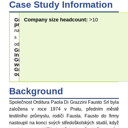
Case Study Information
Greening
Company size headcount:
>10
processes
nakládání
s
odpady
Greening
input
Greening
workplace
Greening
outputs
Background
Společnost Orditura Paola Di Grazzini Fausto Srl byla
založena v roce 1974 v Pratu, předním městě
textilního průmyslu, rodiči Fausta. Fausto do firmy
nastoupil na konci svých středoškolských studií, když