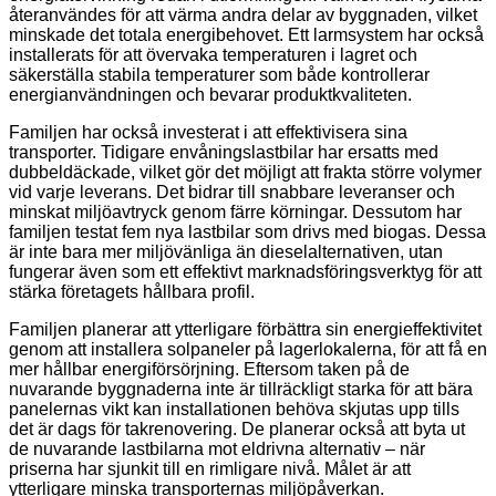
återanvändes för att värma andra delar av byggnaden, vilket
minskade det totala energibehovet. Ett larmsystem har också
installerats för att övervaka temperaturen i lagret och
säkerställa stabila temperaturer som både kontrollerar
energianvändningen och bevarar produktkvaliteten.
Familjen har också investerat i att effektivisera sina
transporter. Tidigare envåningslastbilar har ersatts med
dubbeldäckade, vilket gör det möjligt att frakta större volymer
vid varje leverans. Det bidrar till snabbare
leveranser och
minskat miljöavtryck genom färre körningar. Dessutom har
familjen testat fem nya lastbilar som drivs med biogas. Dessa
är inte bara mer miljövänliga än dieselalternativen, utan
fungerar även som ett effektivt marknadsföringsverktyg för att
stärka företagets hållbara profil.
Familjen planerar att ytterligare förbättra sin energieffektivitet
genom att installera solpaneler på lagerlokalerna, för att få en
mer hållbar energiförsörjning. Eftersom taken på de
nuvarande byggnaderna inte är tillräckligt starka för att bära
panelernas vikt kan installationen behöva skjutas upp tills
det är dags för takrenovering. De planerar också att byta ut
de nuvarande lastbilarna mot eldrivna alternativ – när
priserna har sjunkit till en rimligare nivå. Målet är att
ytterligare minska transporternas miljöpåverkan.