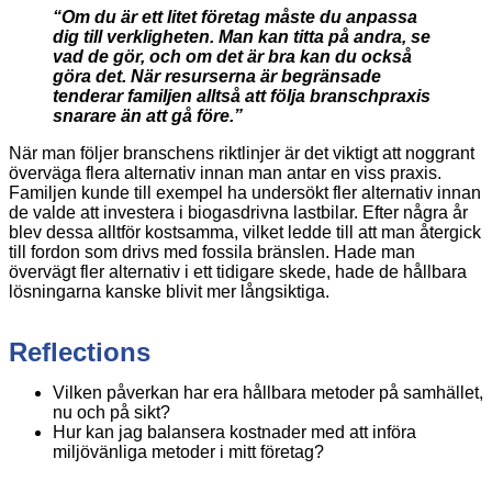
“Om du är ett litet företag måste du anpassa
dig till verkligheten. Man kan titta på andra, se
vad de gör, och om det är bra kan du också
göra det. När resurserna är begränsade
tenderar familjen alltså att följa branschpraxis
snarare än att gå före.”
När man följer branschens riktlinjer är det viktigt att noggrant
överväga flera alternativ innan man antar en viss praxis.
Familjen kunde till exempel ha undersökt fler alternativ innan
de valde att investera i biogasdrivna lastbilar. Efter några år
blev dessa alltför kostsamma, vilket ledde till att man återgick
till fordon som drivs med fossila bränslen. Hade man
övervägt fler alternativ i ett tidigare skede, hade de hållbara
lösningarna kanske blivit mer långsiktiga.
Reflections
Vilken påverkan har era hållbara metoder på samhället,
nu och på sikt?
Hur kan jag balansera kostnader med att införa
miljövänliga metoder i mitt företag?