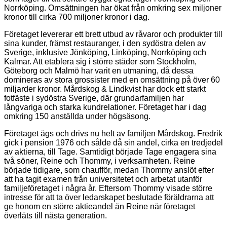
Norrköping. Omsättningen har ökat från omkring sex miljoner
kronor till cirka 700 miljoner kronor i dag.
Företaget levererar ett brett utbud av råvaror och produkter till
sina kunder, främst restauranger, i den sydöstra delen av
Sverige, inklusive Jönköping, Linköping, Norrköping och
Kalmar. Att etablera sig i större städer som Stockholm,
Göteborg och Malmö har varit en utmaning, då dessa
domineras av stora grossister med en omsättning på över 60
miljarder kronor. Mårdskog & Lindkvist har dock ett starkt
fotfäste i sydöstra Sverige, där grundarfamiljen har
långvariga och starka kundrelationer. Företaget har i dag
omkring 150 anställda under högsäsong.
Företaget ägs och drivs nu helt av familjen Mårdskog. Fredrik
gick i pension 1976 och sålde då sin andel, cirka en tredjedel
av aktierna, till Tage. Samtidigt började Tage engagera sina
två söner, Reine och Thommy, i verksamheten. Reine
började tidigare, som chaufför, medan Thommy anslöt efter
att ha tagit examen från universitetet och arbetat utanför
familjeföretaget i några år. Eftersom Thommy visade större
intresse för att ta över ledarskapet beslutade föräldrarna att
ge honom en större aktieandel än Reine när företaget
överläts till nästa generation.