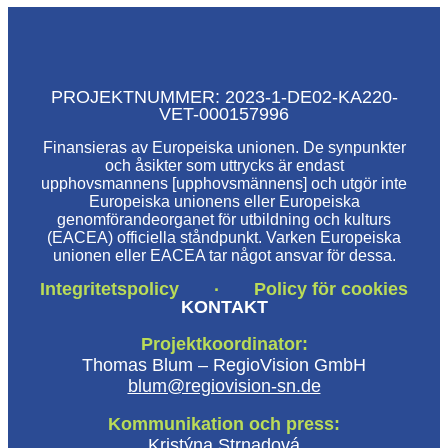
PROJEKTNUMMER: 2023-1-DE02-KA220-
VET-000157996
Finansieras av Europeiska unionen. De synpunkter
och åsikter som uttrycks är endast
upphovsmannens [upphovsmännens] och utgör inte
Europeiska unionens eller Europeiska
genomförandeorganet för utbildning och kulturs
(EACEA) officiella ståndpunkt. Varken Europeiska
unionen eller EACEA tar något ansvar för dessa.
Integritetspolicy
Policy för cookies
·
KONTAKT
Projektkoordinator:
Thomas Blum – RegioVision GmbH
blum@regiovision-sn.de
Kommunikation och press:
Kristýna Strnadová