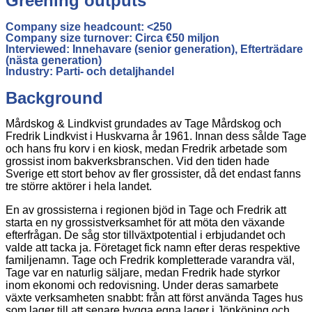
Greening outputs
Company size headcount:
<250
Company size turnover:
Circa €50 miljon
Interviewed:
Innehavare (senior generation), Efterträdare
(nästa generation)
Industry:
Parti- och detaljhandel
Background
Mårdskog & Lindkvist grundades av Tage Mårdskog och
Fredrik Lindkvist i Huskvarna år 1961. Innan dess sålde Tage
och hans fru korv i en kiosk, medan Fredrik arbetade som
grossist inom bakverksbranschen. Vid den tiden hade
Sverige ett stort behov av fler grossister, då det endast fanns
tre större aktörer i hela landet.
En av grossisterna i regionen bjöd in Tage och Fredrik att
starta en ny grossistverksamhet för att möta den växande
efterfrågan. De såg stor tillväxtpotential i erbjudandet och
valde att tacka ja. Företaget fick namn efter deras respektive
familjenamn. Tage och Fredrik kompletterade varandra väl,
Tage var en naturlig säljare, medan Fredrik hade styrkor
inom ekonomi och redovisning. Under deras samarbete
växte verksamheten snabbt: från att först använda Tages hus
som lager till att senare bygga egna lager i Jönköping och