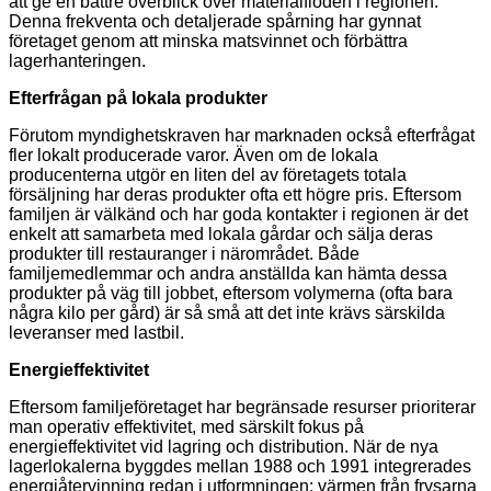
att ge en bättre överblick över materialflöden i regionen.
Denna frekventa och detaljerade spårning har gynnat
företaget genom att minska matsvinnet och förbättra
lagerhanteringen.
Efterfrågan på lokala produkter
Förutom myndighetskraven har marknaden också efterfrågat
fler lokalt producerade varor. Även om de lokala
producenterna utgör en liten del av företagets totala
försäljning har deras produkter ofta ett högre pris. Eftersom
familjen är välkänd och har goda kontakter i regionen är det
enkelt att samarbeta med lokala gårdar och sälja deras
produkter till restauranger i närområdet. Både
familjemedlemmar och andra anställda kan hämta dessa
produkter på väg till jobbet, eftersom volymerna (ofta bara
några kilo per gård) är så små att det inte krävs särskilda
leveranser med lastbil.
Energieffektivitet
Eftersom familjeföretaget har begränsade resurser prioriterar
man operativ effektivitet, med särskilt fokus på
energieffektivitet vid lagring och distribution. När de nya
lagerlokalerna byggdes mellan 1988 och 1991 integrerades
energiåtervinning redan i utformningen: värmen från frysarna