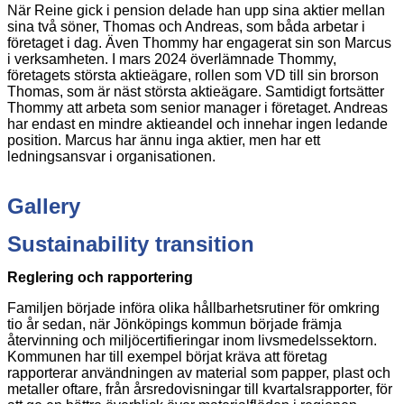
När Reine gick i pension delade han upp sina aktier mellan
sina två söner, Thomas och Andreas, som båda arbetar i
företaget i dag. Även Thommy har engagerat sin son Marcus
i verksamheten. I mars 2024 överlämnade Thommy,
företagets största aktieägare, rollen som VD till sin brorson
Thomas, som är näst största aktieägare. Samtidigt fortsätter
Thommy att arbeta som senior manager i företaget. Andreas
har endast en mindre aktieandel och innehar ingen ledande
position. Marcus har ännu inga aktier, men har ett
ledningsansvar i organisationen.
Gallery
Sustainability transition
Reglering och rapportering
Familjen började införa olika hållbarhetsrutiner för omkring
tio år sedan, när Jönköpings kommun började främja
återvinning och miljöcertifieringar inom livsmedelssektorn.
Kommunen har till exempel börjat kräva att företag
rapporterar användningen av material som papper, plast och
metaller oftare, från årsredovisningar till kvartalsrapporter, för