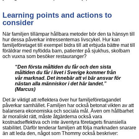
Learning points and actions to
consider
När familjen tillämpar hållbara metoder bör den ta hänsyn till
hur dessa påverkar intressenternas livscykel. Hur kan
familjeföretaget till exempel bidra till att erbjuda bättre mat till
föräldrar med nyfödda barn, patienter på sjukhus, skolbarn
och vuxna som besöker restauranger?
“Den första måltiden du får och den sista
måltiden du får i livet i Sverige kommer från
vår marknad. Det innebär att vi bär ansvar för
nästan alla människor i det här landet.”
(Marcus)
Det är viktigt att reflektera över hur familjeföretagandet
påverkar samhället. Familjen har också betonat vikten av att
balansera ekonomiska och sociala mål. Även om hållbarhet
är moraliskt rätt, måste åtgärderna också vara
kostnadseffektiva och inte äventyra företagets finansiella
stabilitet. Därför tenderar familjen att följa marknaden snarare
än att leda den, något som Thommy också beskriver: