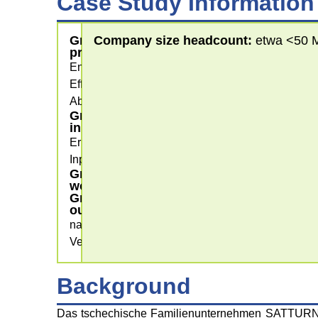
Case Study Information
Greening
Company size headcount:
etwa <50 Mi
processes
Energie-
Effizienz,
Abfallwirtschaft
Greening
input
Erneuerbare
Inputs
Greening
workplace
Greening
outputs
nachhaltiger
Verbrauch
Background
Das tschechische Familienunternehmen SATTURN HO