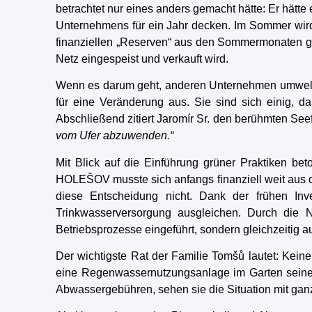
betrachtet nur eines anders gemacht hätte: Er hät
Unternehmens für ein Jahr decken. Im Sommer wird 
finanziellen „Reserven“ aus den Sommermonaten gen
Netz eingespeist und verkauft wird.
Wenn es darum geht, anderen Unternehmen umweltfre
für eine Veränderung aus. Sie sind sich einig, das
Abschließend zitiert Jaromír Sr. den berühmten Se
vom Ufer abzuwenden.“
Mit Blick auf die Einführung grüner Praktiken bet
HOLEŠOV musste sich anfangs finanziell weit aus d
diese Entscheidung nicht. Dank der frühen Inv
Trinkwasserversorgung ausgleichen. Durch die 
Betriebsprozesse eingeführt, sondern gleichzeitig 
Der wichtigste Rat der Familie Tomšů lautet: Kein
eine Regenwassernutzungsanlage im Garten seiner F
Abwassergebühren, sehen sie die Situation mit ga