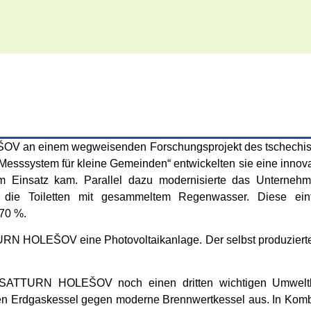
 an einem wegweisenden Forschungsprojekt des tschechischen 
esssystem für kleine Gemeinden“ entwickelten sie eine innova
m Einsatz kam. Parallel dazu modernisierte das Unternehme
die Toiletten mit gesammeltem Regenwasser. Diese ein
 70 %.
URN HOLEŠOV eine Photovoltaikanlage. Der selbst produzierte 
e SATTURN HOLEŠOV noch einen dritten wichtigen Umwelt
en Erdgaskessel gegen moderne Brennwertkessel aus. In Kombi