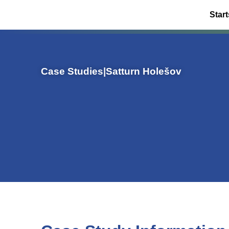
Start
Case Studies
|
Satturn Holešov