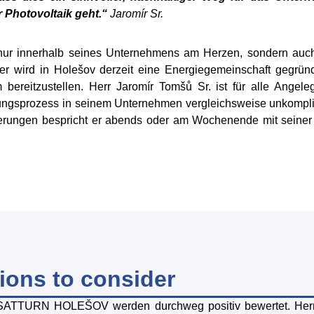
 Photovoltaik geht.“
Jaromír Sr.
nur innerhalb seines Unternehmens am Herzen, sondern auch 
her wird in Holešov derzeit eine Energiegemeinschaft gegrü
ereitzustellen. Herr Jaromír Tomšů Sr. ist für alle Angel
ungsprozess in seinem Unternehmen vergleichsweise unkomplizie
derungen bespricht er abends oder am Wochenende mit seiner 
ions to consider
ATTURN HOLEŠOV werden durchweg positiv bewertet. Herr Ja