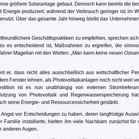
te eine größere Solaranlage gebaut. Dennoch kann bereits die
Energie produziert, während der Verbrauch geringer ist; im Wi
utzt. Über das gesamte Jahr hinweg bleibt das Unternehmen w
undlichere Geschäftspraktiken zu empfehlen, sprechen sich s
s es entscheidend ist, Maßnahmen zu ergreifen, die sinnvoll, 
efahrer Magellan mit den Worten:
„Man kann keine neuen Ozeane
ont er, dass nicht alles ausschließlich aus wirtschaftliche
em Fenster lehnen, als Photovoltaikanlagen noch nicht weit v
estition ist es nun unabhängig von externen Stromliefe
Nutzung von Photovoltaik und Regenwasserspeicherung hat
auch seine Energie- und Ressourcensicherheit gestärkt.
e Angst vor Entscheidungen zu haben, deren langfristige Auswi
amilie installierte, hielten ihn viele Nachbarn zunächst für 
nz anderen Augen.