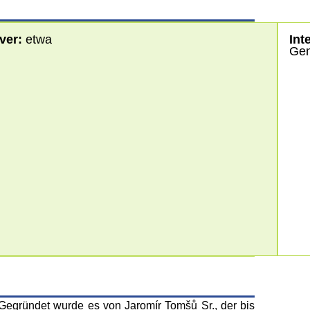
ver:
etwa
Int
Gen
egründet wurde es von Jaromír Tomšů Sr., der bis