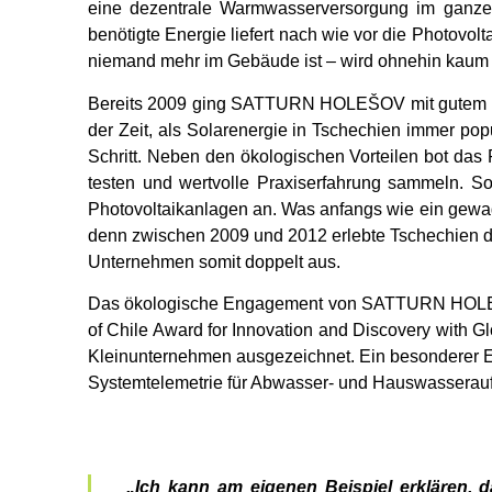
eine dezentrale Warmwasserversorgung im ganzen
benötigte Energie liefert nach wie vor die Photovo
niemand mehr im Gebäude ist – wird ohnehin kaum
Bereits 2009 ging SATTURN HOLEŠOV mit gutem Bei
der Zeit, als Solarenergie in Tschechien immer pop
Schritt. Neben den ökologischen Vorteilen bot das 
testen und wertvolle Praxiserfahrung sammeln. 
Photovoltaikanlagen an. Was anfangs wie ein gewagt
denn zwischen 2009 und 2012 erlebte Tschechien den
Unternehmen somit doppelt aus.
Das ökologische Engagement von SATTURN HOLEŠOV
of Chile Award for Innovation and Discovery with 
Kleinunternehmen ausgezeichnet. Ein besonderer E
Systemtelemetrie für Abwasser- und Hauswasserauf
„Ich kann am eigenen Beispiel erklären, 