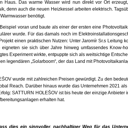
 Haus. Das warme Wasser wird nun direkt vor Ort erzeugt,
ltaik, denn auch die neuen Heizkessel arbeiten elektrisch. Tags
 Warmwasser benötigt.
spiel voran und baute als einer der ersten eine Photovoltai
ulärer wurde. Für das damals noch im Elektroinstallationsges
Projekt einen praktischen Nutzen: Unter Jaromír Sr.s Leitung
So eigneten sie sich über Jahre hinweg umfassendes Know-ho
es Experiment wirkte, entpuppte sich als weitsichtige Entschei
 legendären „Solarboom“, der das Land mit Photovoltaikanlagen
 wurde mit zahlreichen Preisen gewürdigt. Zu den bedeuten
Global Reach. Darüber hinaus wurde das Unternehmen 2021 als
rfolg: SATTURN HOLEŠOV ist bis heute der einzige Anbieter i
bereitungsanlagen erhalten hat.
dass dies ein sinnvoller, nachhaltiger Weg für das Unte