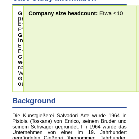
Greening
Company size headcount:
Etwa <10
processes
Energie-
Effizienz
Greening
input
Erneuerbare
Energie
Greening
workplace
nachhaltiger
Verbrauch
Greening
outputs
Background
Die Kunstgießerei Salvadori Arte wurde 1964 in
Pistoia (Toskana) von Enrico, seinem Bruder und
seinem Schwager gegründet. I n 1964 wurde das
Unternehmen von einer im 19. Jahrhundert
gegründeten Gießerei übernommen. Jahrhundert