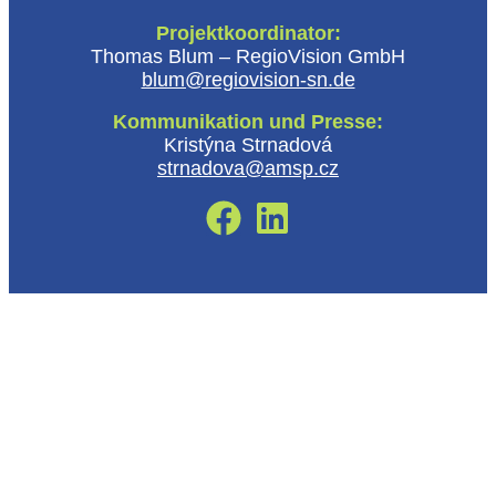
Projektkoordinator:
Thomas Blum – RegioVision GmbH
blum@regiovision-sn.de
Kommunikation und Presse:
Kristýna Strnadová
strnadova@amsp.cz