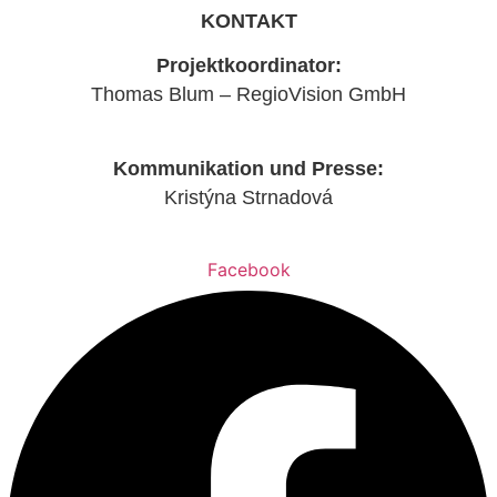
KONTAKT
Projektkoordinator:
Thomas Blum – RegioVision GmbH
blum@regiovision-sn.de
Kommunikation und Presse:
Kristýna Strnadová
strnadova@amsp.cz
Facebook