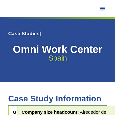
Centro de Apr
Case Studies
|
Omni Work Center
Spain
Case Study Information
Greening
Company size headcount:
Alrededor de