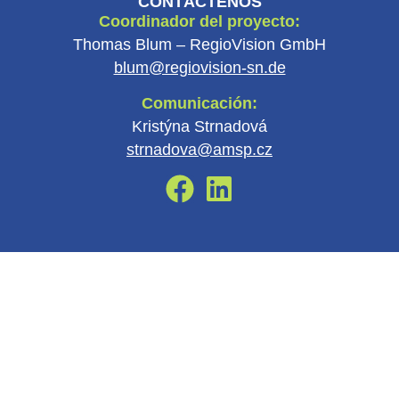
CONTÁCTENOS
Coordinador del proyecto:
Thomas Blum – RegioVision GmbH
blum@regiovision-sn.de
Comunicación:
Kristýna Strnadová
strnadova@amsp.cz