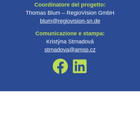
Coordinatore del progetto:
Thomas Blum – RegioVision GmbH
blum@regiovision-sn.de
Comunicazione e stampa:
Kristýna Strnadová
strnadova@amsp.cz