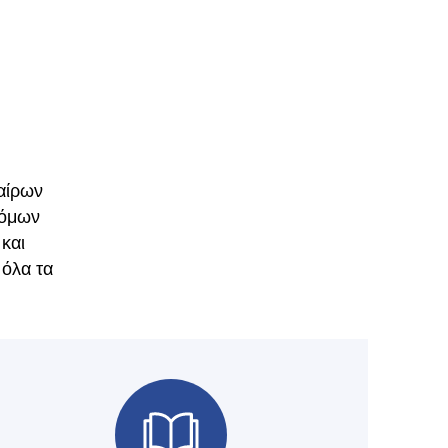
αίρων
τόμων
 και
 όλα τα