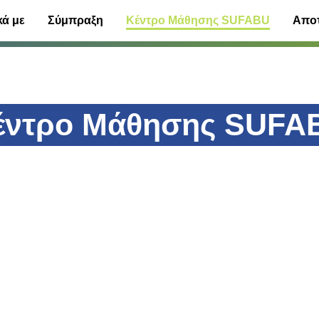
κά με
Σύμπραξη
Κέντρο Μάθησης SUFABU
Απο
έντρο Μάθησης SUFA