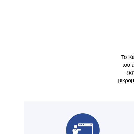
Το Κ
του 
εκπ
μικρομ